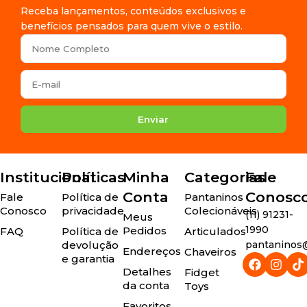
Receba lançamentos, conteúdos exclusivos e
benefícios pensados para quem vive o estilo.
Enviar
Institucional
Políticas
Minha
Categorias
Fale
Conta
Conosc
Fale
Política de
Pantaninos
Conosco
privacidade
Colecionáveis
(11) 91231-
Meus
1990
Pedidos
FAQ
Política de
Articulados
devolução
pantaninos@
Endereços
Chaveiros
e garantia
Detalhes
Fidget
da conta
Toys
Favoritos