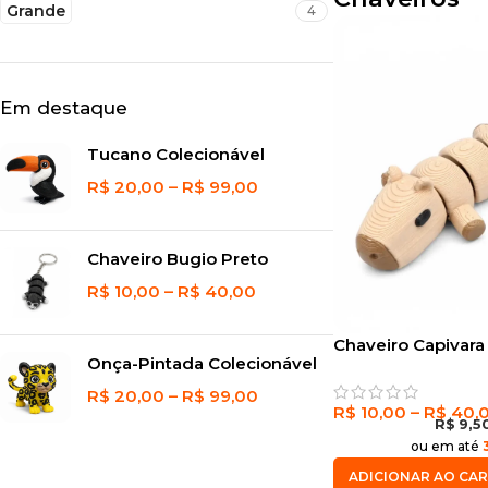
Grande
4
Em destaque
Tucano Colecionável
R$
20,00
–
R$
99,00
Chaveiro Bugio Preto
R$
10,00
–
R$
40,00
Chaveiro Capivara
Onça-Pintada Colecionável
R$
20,00
–
R$
99,00
R$
10,00
–
R$
40,
R$
9,5
ou em até
ADICIONAR AO CA