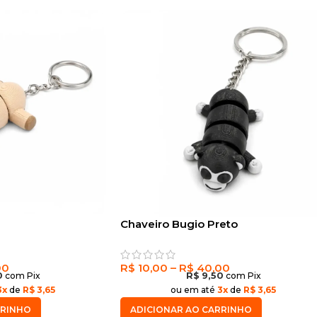
Chaveiro Bugio Preto
00
R$
10,00
–
R$
40,00
0
com Pix
R$
9,50
com Pix
3x
de
R$ 3,65
ou em até
3x
de
R$ 3,65
RRINHO
ADICIONAR AO CARRINHO