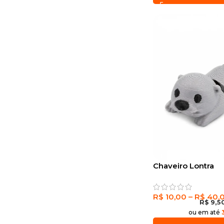
Chaveiro Lontra
R$
10,00
–
R$
40,
R$
9,5
ou em até