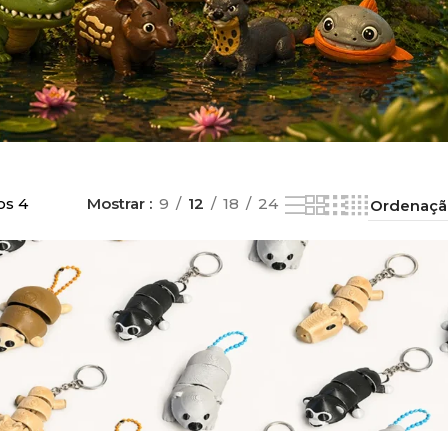
os 4
Mostrar
9
12
18
24