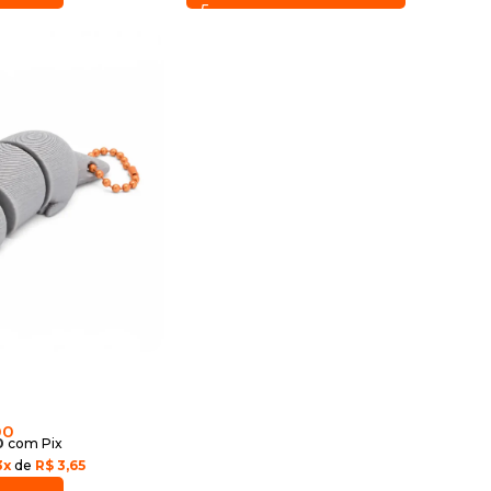
00
0
com Pix
3x
de
R$ 3,65