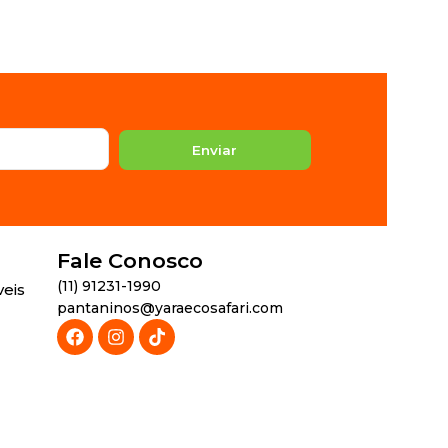
Enviar
Fale Conosco
(11) 91231-1990
veis
pantaninos@yaraecosafari.com