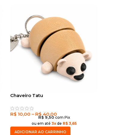
Chaveiro Tatu
R$
10,00
–
R$
40,00
R$
9,50
com Pix
ou em até
3x
de
R$ 3,65
ADICIONAR AO CARRINHO