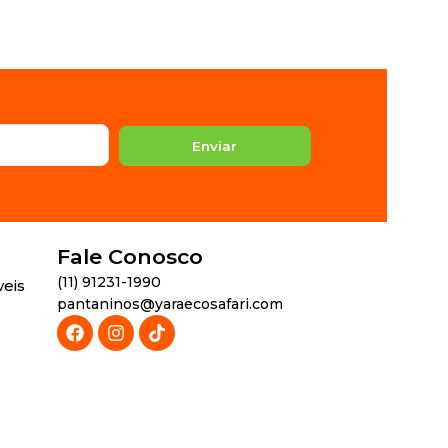
Enviar
Fale Conosco
(11) 91231-1990
veis
pantaninos@yaraecosafari.com