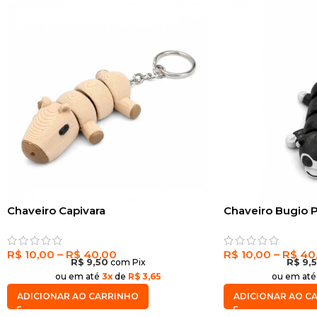
Chaveiro Capivara
Chaveiro Bugio 
R$
10,00
–
R$
40,00
R$
10,00
–
R$
40
R$
9,50
com Pix
R$
9,
ou em até
3x
de
R$ 3,65
ou em at
ADICIONAR AO CARRINHO
ADICIONAR AO C