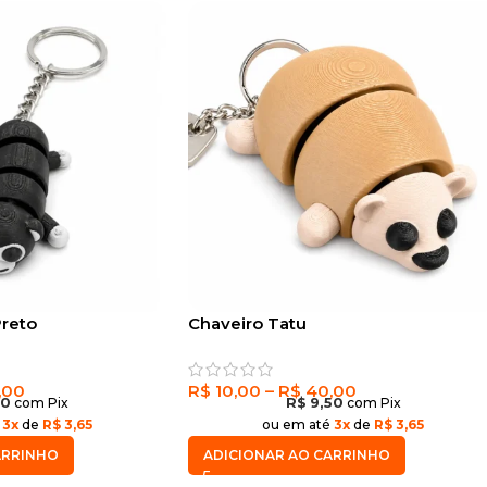
Preto
Chaveiro Tatu
,00
R$
10,00
–
R$
40,00
50
com Pix
R$
9,50
com Pix
é
3x
de
R$ 3,65
ou em até
3x
de
R$ 3,65
ARRINHO
ADICIONAR AO CARRINHO