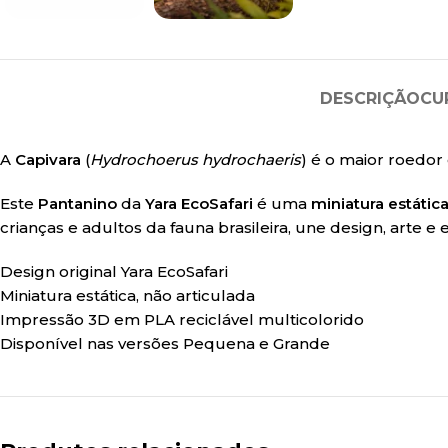
DESCRIÇÃO
CU
A
Capivara
(
Hydrochoerus hydrochaeris
) é o maior roedo
Este
Pantanino
da
Yara EcoSafari
é uma
miniatura estátic
crianças e adultos da fauna brasileira, une design, arte 
Design original Yara EcoSafari
Miniatura estática, não articulada
Impressão 3D em PLA reciclável multicolorido
Disponível nas versões Pequena e Grande