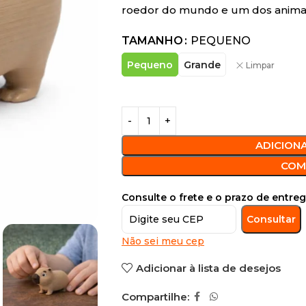
roedor do mundo e um dos animais 
TAMANHO
PEQUENO
Pequeno
Grande
Limpar
ADICION
COM
Consulte o frete e o prazo de entreg
Consultar
Não sei meu cep
Adicionar à lista de desejos
Compartilhe: