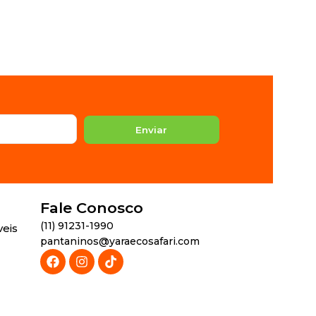
ADICIONAR A
Enviar
Fale Conosco
(11) 91231-1990
veis
pantaninos@yaraecosafari.com