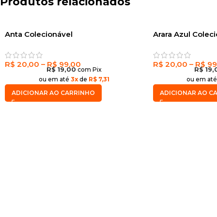
Produtos relacionados
Anta Colecionável
Arara Azul Colec
R$
20,00
–
R$
99,00
R$
20,00
–
R$
99
R$
19,00
com Pix
R$
19,
ou em até
3x
de
R$ 7,31
ou em at
ADICIONAR AO CARRINHO
ADICIONAR AO C