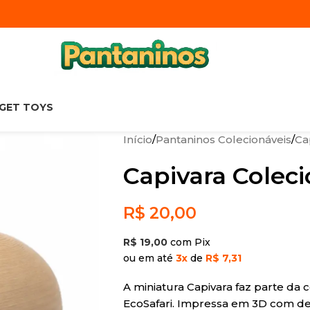
DGET TOYS
Início
Pantaninos Colecionáveis
Ca
Capivara Coleci
R$
20,00
R$
19,00
com Pix
ou em até
3x
de
R$ 7,31
A miniatura Capivara faz parte da 
EcoSafari. Impressa em 3D com des