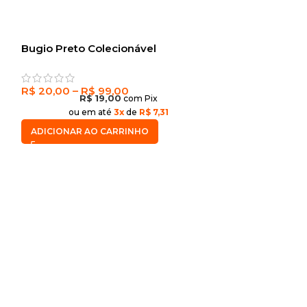
Bugio Preto Colecionável
R$
20,00
–
R$
99,00
R$
19,00
com Pix
ou em até
3x
de
R$ 7,31
ADICIONAR AO CARRINHO
Onça Parda Co
R$
20,00
–
R$
R$
ou em