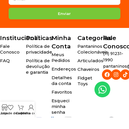
Enviar
Institucional
Políticas
Minha
Categorias
Fale
Conta
Conosc
Fale
Política de
Pantaninos
Conosco
privacidade
Colecionáveis
(11) 91231-
Meus
1990
Pedidos
FAQ
Política de
Articulados
devolução
pantaninos@
Endereços
Chaveiros
e garantia
Detalhes
Fidget
da conta
Toys
Favoritos
Esqueci
minha
senha
Lista de desejos
Loja
Carrinho
Minha conta